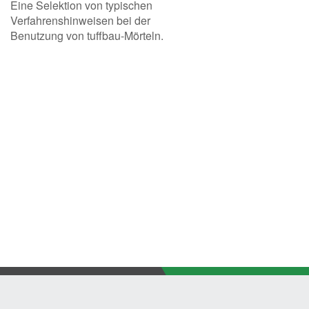
Eine Selektion von typischen
Verfahrenshinweisen bei der
Leistungserklärung (DoP)
Benutzung von tuffbau-Mörteln.
MSDS
Arbeiten bei Kalte
Verfahrenshinweisen
Platten
Pflastersteine