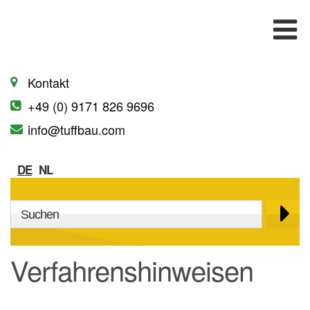
Kontakt
+49 (0) 9171 826 9696
info@tuffbau.com
DE
NL
Technisch / Spezifikation
Technische Informationen
Verfahrenshinweisen
Verfahrenbeschreibung
CO2 -Arme Bauweise