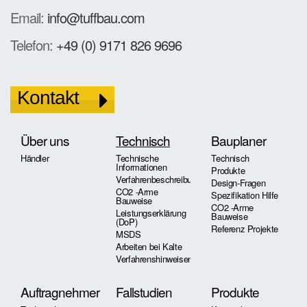
Email:
info@tuffbau.com
Telefon:
+49 (0) 9171 826 9696
Kontakt
Über uns
Technisch
Bauplaner
Händler
Technische
Technisch
Informationen
Produkte
Verfahrenbeschreibung
Design-Fragen
CO2 -Arme
Spezifikation Hilfe
Bauweise
CO2 -Arme
Leistungserklärung
Bauweise
(DoP)
Referenz Projekte
MSDS
Arbeiten bei Kalte
Verfahrenshinweisen
Auftragnehmer
Fallstudien
Produkte